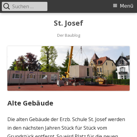
Suche
Primäres
Menü
nach:
Menü
Springe
St. Josef
zum
Der Baublog
Inhalt
Alte Gebäude
Die alten Gebäude der Erzb. Schule St. Josef werden
in den nächsten Jahren Stück für Stück vom
Grundstück entfernt. So wird Platz für die neuen